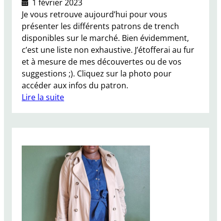
p
1 février 2023
i
Je vous retrouve aujourd’hui pour vous
s
présenter les différents patrons de trench
o
disponibles sur le marché. Bien évidemment,
d
c’est une liste non exhaustive. J’étofferai au fur
e
et à mesure de mes découvertes ou de vos
1
suggestions ;). Cliquez sur la photo pour
accéder aux infos du patron.
Lire la suite
:
L
i
s
t
e
d
e
p
a