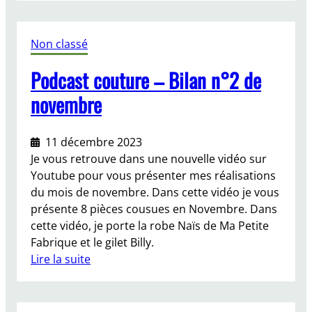
i
J
n
’
g
Non classé
a
i
Podcast couture – Bilan n°2 de
c
o
novembre
u
s
11 décembre 2023
u
Je vous retrouve dans une nouvelle vidéo sur
m
Youtube pour vous présenter mes réalisations
o
du mois de novembre. Dans cette vidéo je vous
n
présente 8 pièces cousues en Novembre. Dans
m
cette vidéo, je porte la robe Naïs de Ma Petite
a
Fabrique et le gilet Billy.
n
Lire la suite
t
:
e
P
a
o
u