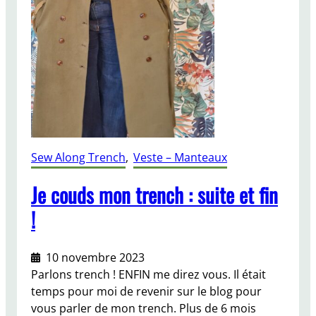
I
e
k
)
a
c
t
o
e
u
e
s
u
u
n
Sew Along Trench
, 
Veste – Manteaux
t
r
Je couds mon trench : suite et fin
e
!
n
c
h
10 novembre 2023
!
Parlons trench ! ENFIN me direz vous. Il était
temps pour moi de revenir sur le blog pour
vous parler de mon trench. Plus de 6 mois