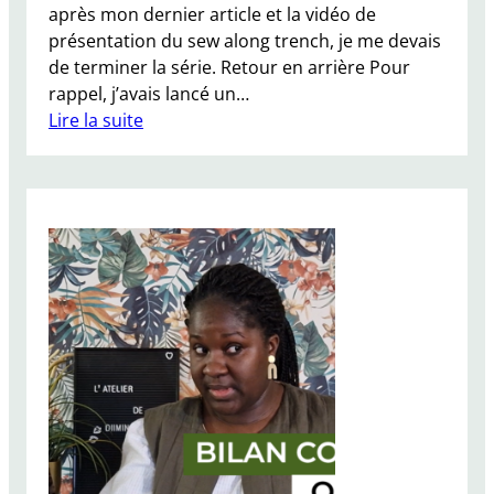
après mon dernier article et la vidéo de
présentation du sew along trench, je me devais
de terminer la série. Retour en arrière Pour
rappel, j’avais lancé un…
Lire la suite
:
J
e
c
o
u
d
s
m
o
n
t
r
e