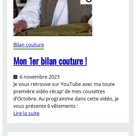
n
c
h
:
s
u
Bilan couture
i
t
Mon 1er bilan couture !
e
e
6 novembre 2023
t
Je vous retrouve sur YouTube avec ma toute
f
première vidéo récap’ de mes cousettes
i
d’Octobre. Au programme dans cette vidéo, je
n
vous présente 6 vêtements :
!
Lire la suite
:
M
o