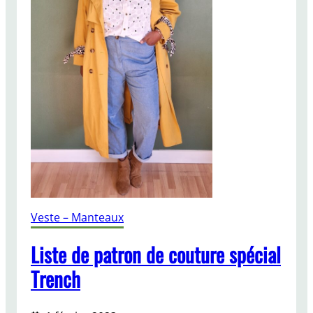
e
n
s
e
m
b
l
e
u
n
t
r
e
Veste – Manteaux
n
c
Liste de patron de couture spécial
h
Trench
–
E