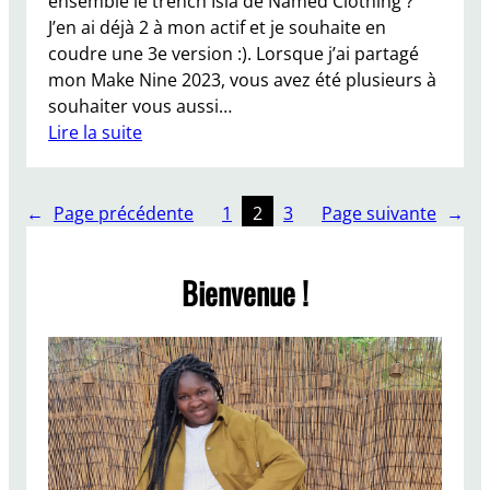
ensemble le trench Isla de Named Clothing ?
l
J’en ai déjà 2 à mon actif et je souhaite en
T
coudre une 3e version :). Lorsque j’ai partagé
r
mon Make Nine 2023, vous avez été plusieurs à
e
souhaiter vous aussi…
n
Lire la suite
c
:
h
C
o
←
Page précédente
1
2
3
Page suivante
→
u
d
Bienvenue !
r
e
e
n
s
e
m
b