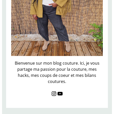
l
e
l
e
t
r
e
n
c
h
I
Bienvenue sur mon blog couture. Ici, je vous
s
partage ma passion pour la couture, mes
l
hacks, mes coups de coeur et mes bilans
a
coutures.
d
Instagram
YouTube
e
N
a
m