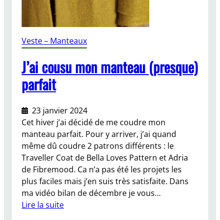
n
c
h
C
Veste – Manteaux
o
a
J’ai cousu mon manteau (presque)
t
parfait
d
e
N
23 janvier 2024
a
Cet hiver j’ai décidé de me coudre mon
m
manteau parfait. Pour y arriver, j’ai quand
e
même dû coudre 2 patrons différents : le
d
Traveller Coat de Bella Loves Pattern et Adria
C
de Fibremood. Ca n’a pas été les projets les
l
plus faciles mais j’en suis très satisfaite. Dans
o
ma vidéo bilan de décembre je vous…
t
Lire la suite
h
: