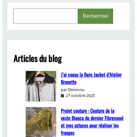
e
S
d
Rechercher
e
C
a
l
r
o
c
t
h
h
Articles du blog
i
n
g
J’ai cousu la Barn Jacket d’Atelier
Brunette
par Diiminou
27 octobre 2025
Projet couture : Couture de la
veste Bianca du dernier Fibremood
et mes astuces pour réaliser les
franges