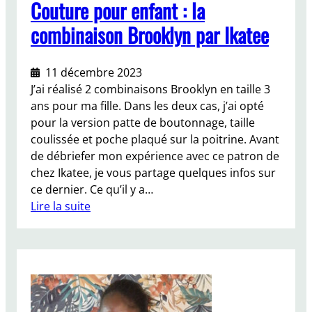
n
Couture pour enfant : la
°
combinaison Brooklyn par Ikatee
2
d
e
11 décembre 2023
n
J’ai réalisé 2 combinaisons Brooklyn en taille 3
o
ans pour ma fille. Dans les deux cas, j’ai opté
v
pour la version patte de boutonnage, taille
e
coulissée et poche plaqué sur la poitrine. Avant
m
de débriefer mon expérience avec ce patron de
b
chez Ikatee, je vous partage quelques infos sur
r
ce dernier. Ce qu’il y a…
e
Lire la suite
:
C
o
u
t
u