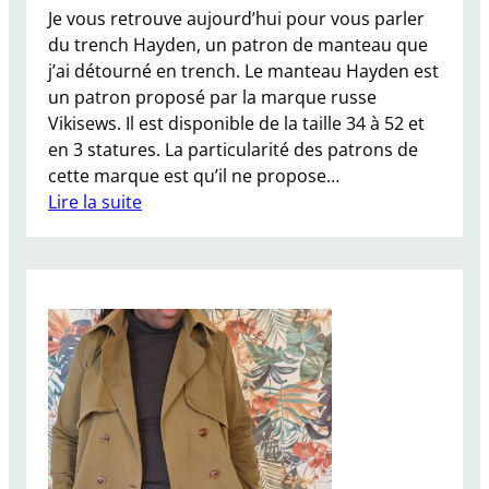
Je vous retrouve aujourd’hui pour vous parler
i
du trench Hayden, un patron de manteau que
n
j’ai détourné en trench. Le manteau Hayden est
a
un patron proposé par la marque russe
i
Vikisews. Il est disponible de la taille 34 à 52 et
s
en 3 statures. La particularité des patrons de
o
cette marque est qu’il ne propose…
n
Lire la suite
B
:
r
J
o
’
o
a
k
i
l
(
y
e
n
n
p
c
a
o
r
r