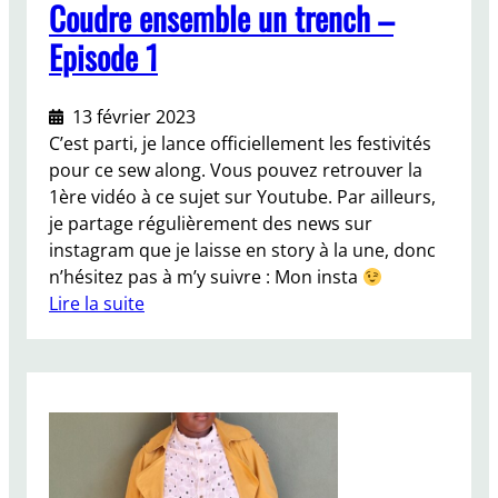
Coudre ensemble un trench –
Episode 1
13 février 2023
C’est parti, je lance officiellement les festivités
pour ce sew along. Vous pouvez retrouver la
1ère vidéo à ce sujet sur Youtube. Par ailleurs,
je partage régulièrement des news sur
instagram que je laisse en story à la une, donc
n’hésitez pas à m’y suivre : Mon insta
Lire la suite
:
C
o
u
d
r
e