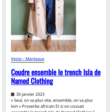
t
r
o
n
d
e
c
o
u
t
Veste – Manteaux
u
r
Coudre ensemble le trench Isla de
e
Named Clothing
s
p
é
30 janvier 2023
c
« Seul, on va plus vite, ensemble, on va plus
i
loin » Proverbe africain Et si on cousait
a