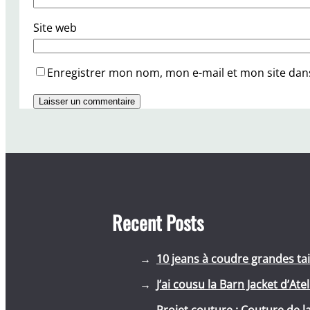
Site web
Enregistrer mon nom, mon e-mail et mon site dan
Recent Posts
10 jeans à coudre grandes tai
J’ai cousu la Barn Jacket d’Ate
Projet couture : Couture de l