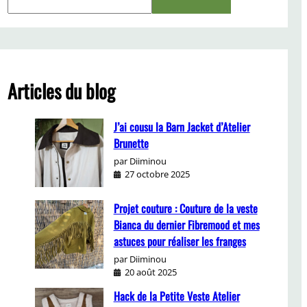
e
a
r
c
h
Articles du blog
J’ai cousu la Barn Jacket d’Atelier
Brunette
par Diiminou
27 octobre 2025
Projet couture : Couture de la veste
Bianca du dernier Fibremood et mes
astuces pour réaliser les franges
par Diiminou
20 août 2025
Hack de la Petite Veste Atelier