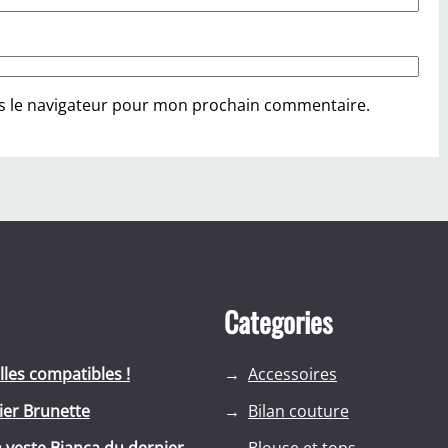
s le navigateur pour mon prochain commentaire.
Categories
lles compatibles !
Accessoires
lier Brunette
Bilan couture
a veste Bianca du dernier
Blouse et tops