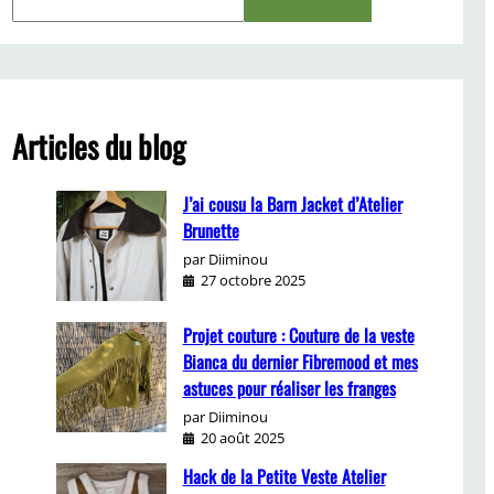
e
a
r
c
h
Articles du blog
J’ai cousu la Barn Jacket d’Atelier
Brunette
par Diiminou
27 octobre 2025
Projet couture : Couture de la veste
Bianca du dernier Fibremood et mes
astuces pour réaliser les franges
par Diiminou
20 août 2025
Hack de la Petite Veste Atelier