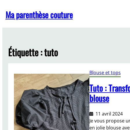
Aller
Ma parenthèse couture
au
contenu
Étiquette :
tuto
Blouse et tops
Tuto : Transf
blouse
11 avril 2024
Je vous propose un
en jolie blouse av