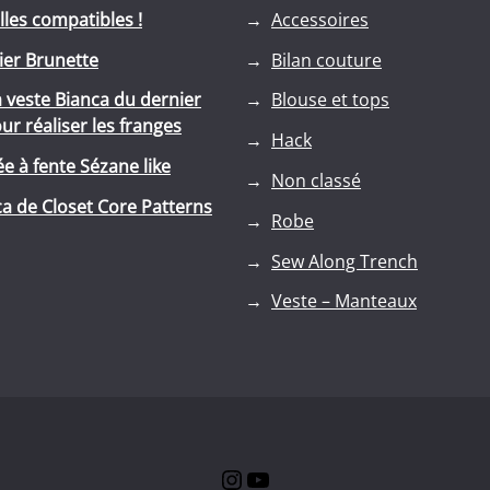
lles compatibles !
Accessoires
lier Brunette
Bilan couture
a veste Bianca du dernier
Blouse et tops
r réaliser les franges
Hack
e à fente Sézane like
Non classé
a de Closet Core Patterns
Robe
Sew Along Trench
Veste – Manteaux
Instagram
YouTube