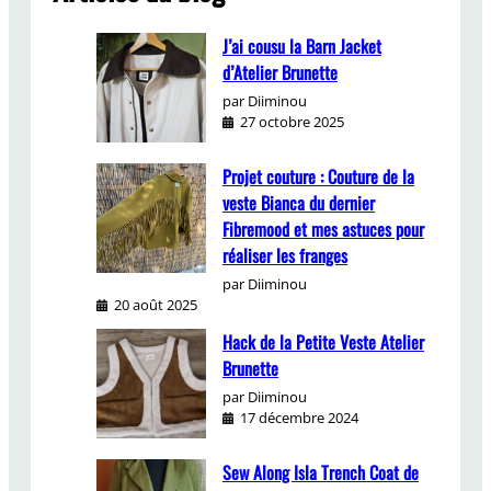
i
n
J’ai cousu la Barn Jacket
g
d’Atelier Brunette
par Diiminou
27 octobre 2025
Projet couture : Couture de la
veste Bianca du dernier
Fibremood et mes astuces pour
réaliser les franges
par Diiminou
20 août 2025
Hack de la Petite Veste Atelier
Brunette
par Diiminou
17 décembre 2024
Sew Along Isla Trench Coat de