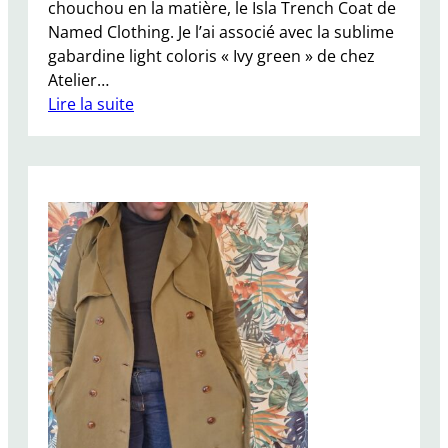
chouchou en la matière, le Isla Trench Coat de
Named Clothing. Je l’ai associé avec la sublime
gabardine light coloris « Ivy green » de chez
Atelier…
Lire la suite
:
S
e
w
A
l
o
n
g
I
s
l
a
T