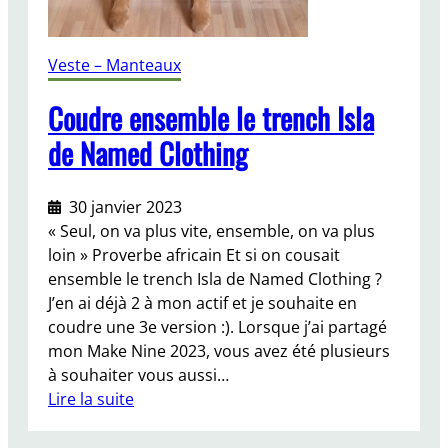
:
s
u
Veste – Manteaux
i
t
Coudre ensemble le trench Isla
e
de Named Clothing
e
t
f
30 janvier 2023
i
« Seul, on va plus vite, ensemble, on va plus
n
loin » Proverbe africain Et si on cousait
!
ensemble le trench Isla de Named Clothing ?
J’en ai déjà 2 à mon actif et je souhaite en
coudre une 3e version :). Lorsque j’ai partagé
mon Make Nine 2023, vous avez été plusieurs
à souhaiter vous aussi…
Lire la suite
:
C