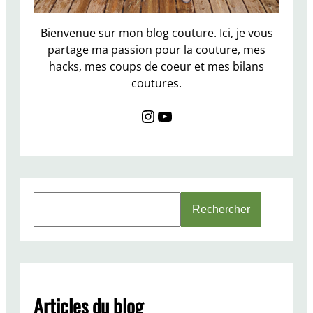
n
c
Bienvenue sur mon blog couture. Ici, je vous
h
partage ma passion pour la couture, mes
I
hacks, mes coups de coeur et mes bilans
s
coutures.
l
a
Instagram
YouTube
d
e
N
a
m
S
e
Rechercher
e
d
a
C
r
l
c
o
h
t
Articles du blog
h