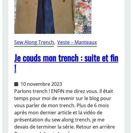
r
e
n
c
h
C
Sew Along Trench
, 
Veste – Manteaux
o
a
Je couds mon trench : suite et fin
t
!
d
e
N
10 novembre 2023
a
Parlons trench ! ENFIN me direz vous. Il était
m
temps pour moi de revenir sur le blog pour
e
vous parler de mon trench. Plus de 6 mois
d
après mon dernier article et la vidéo de
C
présentation du sew along trench, je me
l
devais de terminer la série. Retour en arrière
o